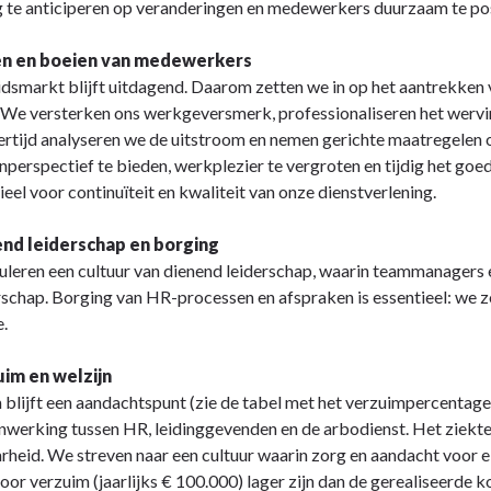
g te anticiperen op veranderingen en medewerkers duurzaam te pos
en en boeien van medewerkers
dsmarkt blijft uitdagend. Daarom zetten we in op het aantrekken
We versterken ons werkgeversmerk, professionaliseren het wervin
ertijd analyseren we de uitstroom en nemen gerichte maatregele
perspectief te bieden, werkplezier te vergroten en tijdig het go
tieel voor continuïteit en kwaliteit van onze dienstverlening.
end leiderschap en borging
leren een cultuur van dienend leiderschap, waarin teammanagers e
schap. Borging van HR-processen en afspraken is essentieel: we z
e.
uim en welzijn
blijft een aandachtspunt (zie de tabel met het verzuimpercentage)
werking tussen HR, leidinggevenden en de arbodienst. Het ziekte
rheid. We streven naar een cultuur waarin zorg en aandacht voor e
oor verzuim (jaarlijks € 100.000) lager zijn dan de gerealiseerd