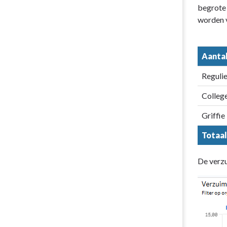
begrote 
worden 
Aantal
Regulie
Colleg
Griffie
Totaal
De verzu