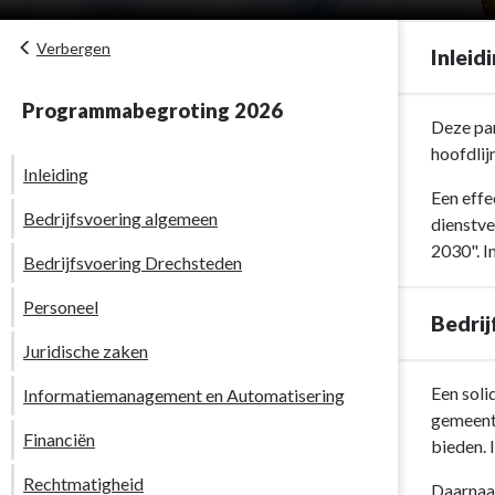
Verbergen
Inleid
Programmabegroting 2026
Terug
Deze par
naar
hoofdlij
Inleiding
navigatie
Een effe
-
Bedrijfsvoering algemeen
dienstve
Paragraaf
2030". I
Bedrijfsvoer
Bedrijfsvoering Drechsteden
-
Personeel
Inleiding
Bedri
Juridische zaken
Terug
Een soli
Informatiemanagement en Automatisering
naar
gemeente
Financiën
navigatie
bieden. 
-
Rechtmatigheid
Daarnaas