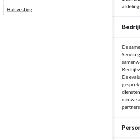
Paragraaf
afdeling
Bedrijfsvoer
Huisvesting
-
Bedrijfsvoer
Bedri
algemeen
Terug
De same
naar
Serviceg
navigatie
samenwer
-
Bedrijfs
Paragraaf
De evalu
Bedrijfsvoer
gesprekk
-
diensten
Bedrijfsvoer
nieuwe a
Drechsteden
partner
Perso