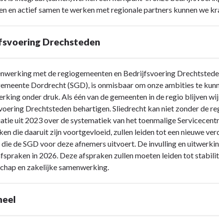
en en actief samen te werken met regionale partners kunnen we kr
ing
ing
jfsvoering Drechsteden
nwerking met de regiogemeenten en Bedrijfsvoering Drechtsted
emeente Dordrecht (SGD), is onmisbaar om onze ambities te kunne
king onder druk. Als één van de gemeenten in de regio blijven wi
voering Drechtsteden behartigen. Sliedrecht kan niet zonder de reg
atie uit 2023 over de systematiek van het toenmalige Servicecen
ing
en die daaruit zijn voortgevloeid, zullen leiden tot een nieuwe v
 die de SGD voor deze afnemers uitvoert. De invulling en uitwerki
ing
fspraken in 2026. Deze afspraken zullen moeten leiden tot stabili
schap en zakelijke samenwerking.
neel