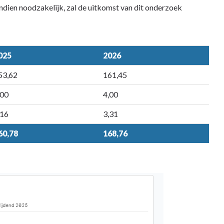
ndien noodzakelijk, zal de uitkomst van dit onderzoek
025
2026
53,62
161,45
,00
4,00
,16
3,31
60,78
168,76