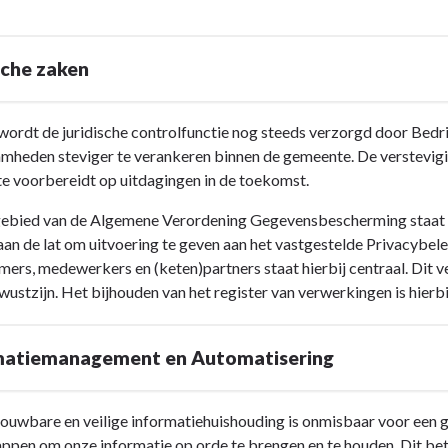
sche zaken
wordt de juridische controlfunctie nog steeds verzorgd door Bedri
heden steviger te verankeren binnen de gemeente. De versteviging 
e voorbereidt op uitdagingen in de toekomst.
ebied van de Algemene Verordening Gegevensbescherming staat d
aan de lat om uitvoering te geven aan het vastgestelde Privacybe
ing
ers, medewerkers en (keten)partners staat hierbij centraal. Dit v
wustzijn. Het bijhouden van het register van verwerkingen is hierb
matiemanagement en Automatisering
ouwbare en veilige informatiehuishouding is onmisbaar voor een
appen om onze informatie op orde te brengen en te houden. Dit be