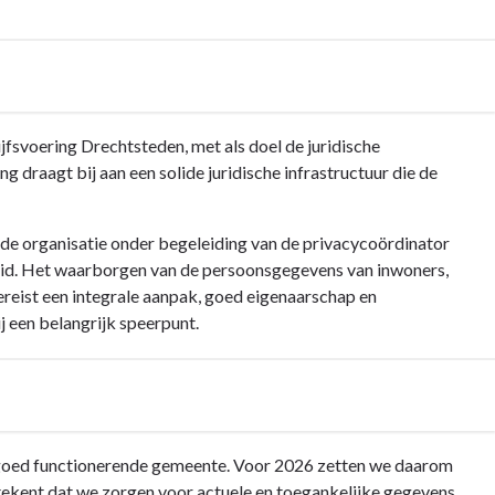
jfsvoering Drechtsteden, met als doel de juridische
draagt bij aan een solide juridische infrastructuur die de
e organisatie onder begeleiding van de privacycoördinator
leid. Het waarborgen van de persoonsgegevens van inwoners,
ereist een integrale aanpak, goed eigenaarschap en
ij een belangrijk speerpunt.
 goed functionerende gemeente. Voor 2026 zetten we daarom
tekent dat we zorgen voor actuele en toegankelijke gegevens,