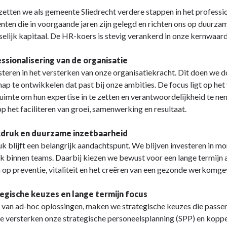
zetten we als gemeente Sliedrecht verdere stappen in het profess
ten die in voorgaande jaren zijn gelegd en richten ons op duurzam
elijk kapitaal. De HR-koers is stevig verankerd in onze kernwaard
essionalisering van de organisatie
ing
teren in het versterken van onze organisatiekracht. Dit doen we do
hap te ontwikkelen dat past bij onze ambities. De focus ligt op he
ruimte om hun expertise in te zetten en verantwoordelijkheid te ne
op het faciliteren van groei, samenwerking en resultaat.
kdruk en duurzame inzetbaarheid
 blijft een belangrijk aandachtspunt. We blijven investeren in mo
 binnen teams. Daarbij kiezen we bewust voor een lange termijn
n op preventie, vitaliteit en het creëren van een gezonde werkom
tegische keuzes en lange termijn focus
s van ad-hoc oplossingen, maken we strategische keuzes die passe
 versterken onze strategische personeelsplanning (SPP) en koppele