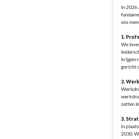
Terug
In 2026 
naar
fundamen
navigatie
ons mens
-
Paragraaf
1. Prof
Bedrijfsvoer
We inves
-
leidersc
Personeel
krijgen 
gericht 
2. Wer
Werkdruk
werkdruk
zetten i
3. Stra
In plaat
2030. We