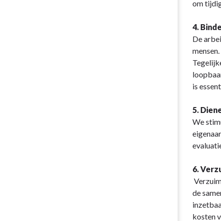
om tijdi
4. Bind
De arbei
mensen. 
Tegelijk
loopbaan
is essen
5. Dien
We stimu
eigenaar
evaluati
6. Verz
Verzuim 
de samen
inzetbaa
kosten v