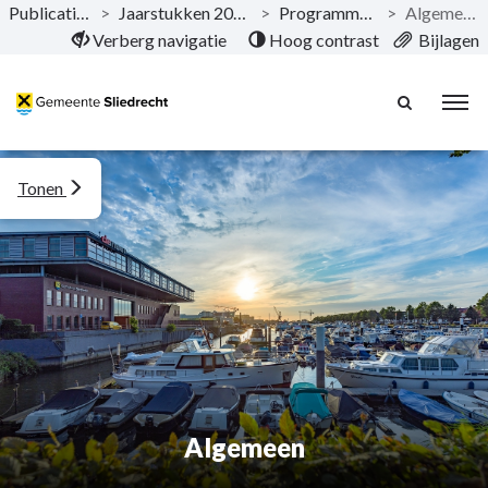
Publicaties
>
Jaarstukken 2024
>
Programma’s
>
Algemeen
Naar hoofdinhoud
Verberg navigatie
Hoog contrast
Bijlagen
Tonen
Algemeen