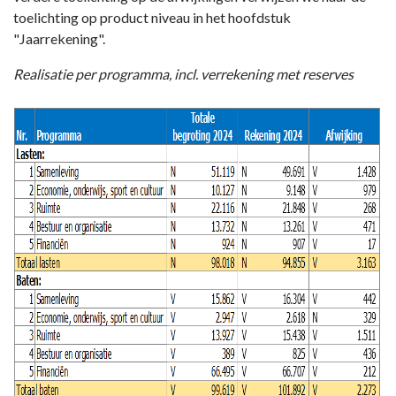
-
toelichting op product niveau in het hoofdstuk
Algemeen
"Jaarrekening".
-
Realisatie per programma, incl. verrekening met reserves
Afwijkingen
per
programma