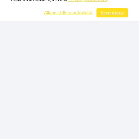
Alleen strikt noodzakelijk
Accepteren
/ 254