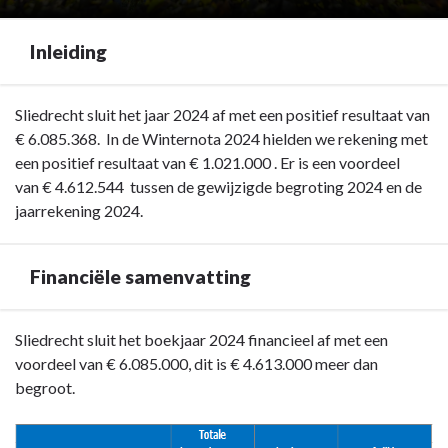
Inleiding
Terug
Sliedrecht sluit het jaar 2024 af met een positief resultaat van
naar
€
6.085.368.
In de Winternota 2024 hielden we rekening met
navigatie
een positief resultaat van
€ 1.021.000 . E
r is een voordeel
-
van
€ 4.612.544 t
ussen de gewijzigde begroting 2024 en de
Algemeen
jaarrekening 2024.
-
Inleiding
Financiële samenvatting
Terug
Sliedrecht sluit het boekjaar 2024 financieel af met een
naar
voordeel van
€ 6.085.000, dit is € 4.613.000 meer dan
navigatie
begroot
.
-
Algemeen