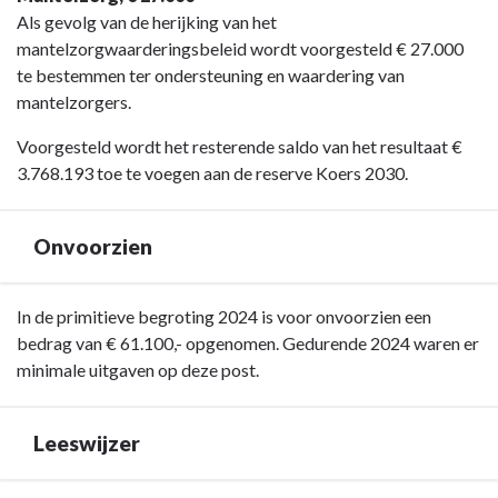
Als gevolg van de herijking van het
mantelzorgwaarderingsbeleid wordt voorgesteld € 27.000
te bestemmen ter ondersteuning en waardering van
mantelzorgers.
Voorgesteld wordt het resterende saldo van het resultaat €
3.768.193 toe te voegen aan de reserve Koers 2030.
Onvoorzien
Terug
In de primitieve begroting 2024 is voor onvoorzien een
naar
bedrag van € 61.100,- opgenomen. Gedurende 2024 waren er
navigatie
minimale uitgaven op deze post.
-
Algemeen
Leeswijzer
-
Onvoorzien