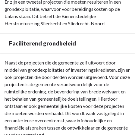
Er zijn een tweetal projecten die moeten resulteren in een
grondexploitatie, waarvoor voorbereidingskosten op de
balans staan. Dit betreft de Binnenstedelijke
Herstructurering Sliedrecht en Sliedrecht-Noord.
Faciliterend grondbeleid
Terug
Naast de projecten die de gemeente zelf uitvoert door
naar
middel van grondexploitaties of investeringskredieten, zijn er
navigatie
ook projecten die door derden worden uitgevoerd. Voor deze
-
projecten is de gemeente verantwoordelijk voor de
Paragraaf
ruimtelijke ordening, de bevordering van brede welvaart en
Grondbeleid
het behalen van gemeentelijke doelstellingen. Hierdoor
-
ontstaan er ook gemeentelijke kosten voor deze projecten
Faciliterend
die moeten worden verhaald. Dit wordt vaak vastgelegd in
grondbeleid
een anterieure overeenkomst, waarin inhoudelijke en
financiële afspraken tussen de ontwikkelaar en de gemeente
worden vastgelegd.