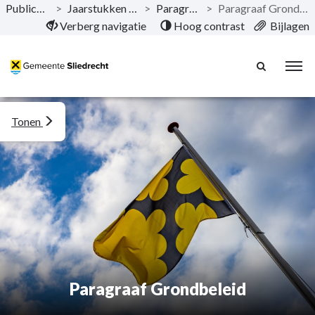
Publicaties
>
Jaarstukken 2024
>
Paragrafen
>
Paragraaf Grondbeleid
Naar hoofdinhoud
Verberg navigatie
Hoog contrast
Bijlagen
Tonen
Paragraaf Grondbeleid