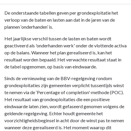
Terug
De onderstaande tabellen geven per grondexploitatie het
naar
verloop van de baten en lasten aan dat in de jaren van de
navigatie
plannen ‘onderhanden’ is.
-
Het jaarlijkse verschil tussen de lasten en baten wordt
Paragraaf
geactiveerd als 'onderhanden werk' onder de vlottende activa
Grondbeleid
op de balans. Wanneer het plan gerealiseerd is, kan het
-
resultaat worden bepaald. Het verwachte resultaat staat in
Bouwgronden
de tabel opgenomen, op basis van eindwaarde.
in
exploitatie
Sinds de vernieuwing van de BBV-regelgeving rondom
grondexploitaties zijn gemeenten verplicht tussentijds winst
te nemen via de ‘Percentage of completion'-methode (POC).
Het resultaat van grondexploitaties die een positieve
eindwaarde laten zien, wordt gefaseerd genomen volgens de
geldende regelgeving. Echter houdt gemeente het
voorzichtigheidsbeginsel in acht door de winst pas te nemen
wanneer deze gerealiseerd is. Het moment waarop dit