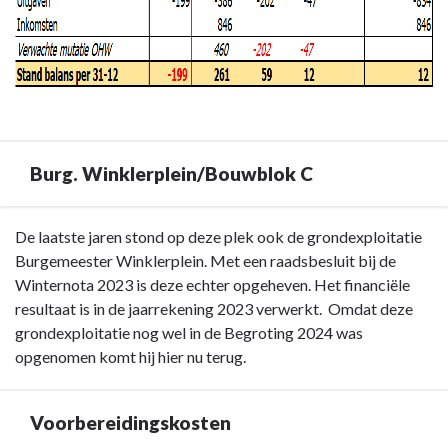
Burg. Winklerplein/Bouwblok C
Terug
De laatste jaren stond op deze plek ook de grondexploitatie
naar
Burgemeester Winklerplein. Met een raadsbesluit bij de
navigatie
Winternota 2023 is deze echter opgeheven. Het financiële
-
resultaat is in de jaarrekening 2023 verwerkt. Omdat deze
Paragraaf
grondexploitatie nog wel in de Begroting 2024 was
Grondbeleid
opgenomen komt hij hier nu terug.
-
Burg.
Voorbereidingskosten
Winklerplein/Bouwblok