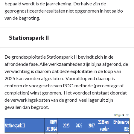
bepaald wordt is de jaarrekening. Derhalve zijn de
geprognosticeerde resultaten niet opgenomen in het saldo
van de begroting.
Stationspark II
Terug
De grondexploitatie Stationspark II bevindt zich in de
naar
afrondende fase. Alle werkzaamheden zijn bijna afgerond, de
navigatie
verwachting is daarom dat deze exploitatie in de loop van
-
2025 kan worden afgesloten. Vooruitlopend daarop is
Paragraaf
conform de voorgeschreven POC-methode (percentage of
Grondbeleid
completion) winst genomen. Het voordeel ontstaat doordat
-
de verwerkingskosten van de grond veel lager uit zijn
Stationspark
gevallen dan begroot.
II