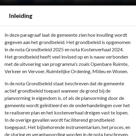
Inleiding
Terug
In deze paragraaf laat de gemeente zien hoe invulling wordt
naar
gegeven aan het grondbeleid. Het grondbeleid is opgenomen
navigatie
in de nota Grondbeleid 2025 en nota Kostenverhaal 2024.
-
Het grondbeleid heeft veel invloed op en is nauw verbonden
Paragraaf
met de uitvoering van programma's zoals Openbare Ruimte,
Grondbeleid
Verkeer en Vervoer, Ruimtelijke Ordening, Milieu en Wonen.
-
In de nota Grondbeleid staat beschreven dat de gemeente
Inleiding
actief grondbeleid toepast wanneer de grond bij de
planvorming in eigendom is, of als de planvorming door de
gemeente wordt geïnitieerd en de onderhandelingen over het
te realiseren plan en het kostenverhaal dreigen vast te lopen.
In de overige gevallen wordt faciliterend grondbeleid
toegepast. Het bijbehorende instrumentarium, het proces, en
de sturing en verantwoording worden in de nota beschreven.