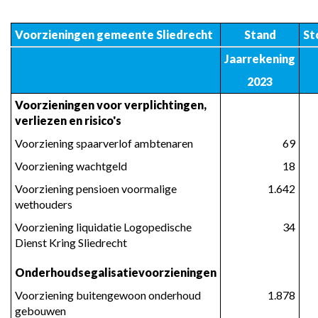
-
Financieel
Voorzieningen gemeente Sliedrecht
Stand
St
-
Voorzieningen
Jaarrekening
2023
Voorzieningen voor verplichtingen, 
verliezen en risico's
Voorziening spaarverlof ambtenaren
 69
Voorziening wachtgeld
 18
Voorziening pensioen voormalige 
 1.642
wethouders
Voorziening liquidatie Logopedische 
 34
Dienst Kring Sliedrecht
Onderhoudsegalisatievoorzieningen
Voorziening buitengewoon onderhoud 
 1.878
gebouwen