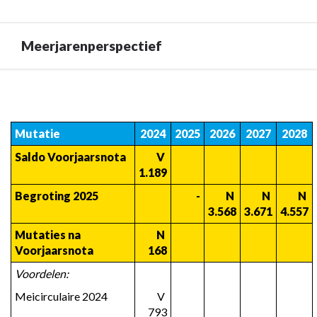
Meerjarenperspectief
Terug
naar
navigatie
Mutatie
2024
2025
2026
2027
2028
-
Saldo Voorjaarsnota
 V 
Financieel
1.189
-
Meerjarenperspectief
Begroting 2025
  -
 N 
 N 
 N 
3.568
3.671
4.557
Mutaties na 
 N 
Voorjaarsnota
168
Voordelen:
Meicirculaire 2024
 V 
793