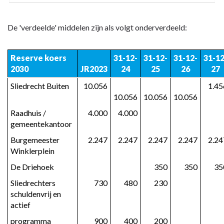
De 'verdeelde' middelen zijn als volgt onderverdeeld:
Reserve koers 
31-12-
31-12-
31-12-
31-12
2030
JR2023
24
25
26
27
Sliedrecht Buiten
 10.056
 1.4
10.056
10.056
10.056
Raadhuis / 
 4.000
 4.000
gemeentekantoor
Burgemeester 
 2.247
 2.247
 2.247
 2.247
 2.2
Winklerplein
De Driehoek
 350
 350
 3
Sliedrechters 
 730
 480
 230
schuldenvrij en 
actief
programma 
 900
 400
 200