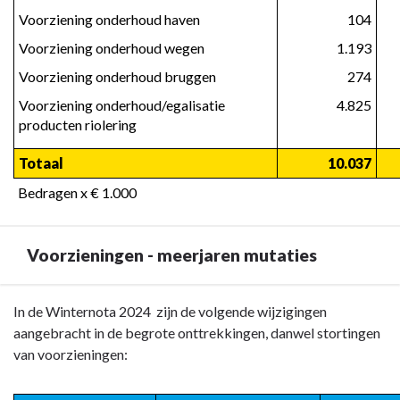
Voorziening onderhoud haven
 104
Voorziening onderhoud wegen
 1.193
Voorziening onderhoud bruggen
 274
Voorziening onderhoud/egalisatie 
 4.825
producten riolering
Totaal
 10.037
Bedragen x € 1.000
Voorzieningen - meerjaren mutaties
Terug
In de Winternota 2024 zijn de volgende wijzigingen
naar
aangebracht in de begrote onttrekkingen, danwel stortingen
navigatie
van voorzieningen:
-
Financieel