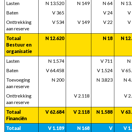
Lasten
 N 13.520
 N 149
 N 64
 N 13
Baten
 V 365
 V 24
 V
Onttrekking 
 V 534
 V 149
 V 22
 V
aan reserve
Totaal 
 N 12.620
 N 18
 N 12
Bestuur en 
organisatie
Lasten
 N 1.574
 V 711
 N
Baten
 V 64.458
 V 1.524
 V 65
Toevoeging 
 N 200
 N 3.823
 N 4
aan reserve
Onttrekking 
 V 2.118
 V 2
aan reserve
Totaal 
 V 62.684
 V 2.118
 N 1.588
 V 63
Financiën
Totaal 
 V 1.189
 N 168
 V
 V 1