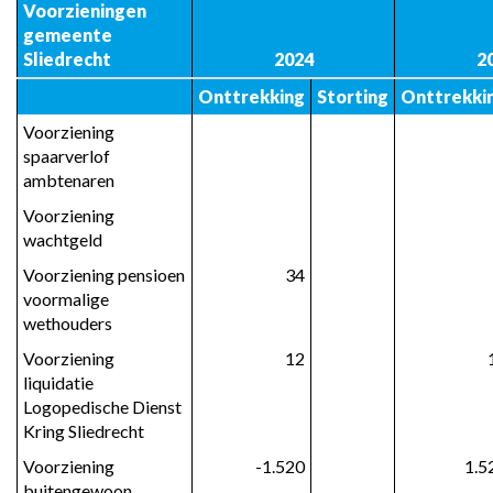
Voorzieningen 
-
gemeente 
Voorzieningen
Sliedrecht
2024
2
-
Onttrekking
Storting
Onttrekki
meerjaren
mutaties
Voorziening 
spaarverlof 
ambtenaren
Voorziening 
wachtgeld
Voorziening pensioen 
34
voormalige 
wethouders
Voorziening 
 12
liquidatie 
Logopedische Dienst 
Kring Sliedrecht
Voorziening 
 -1.520
 1.5
buitengewoon 