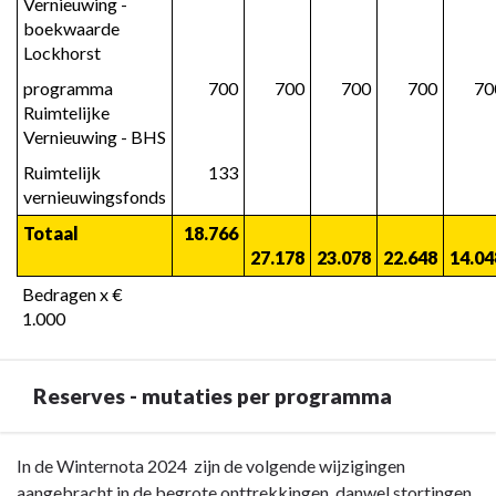
Vernieuwing - 
boekwaarde 
Lockhorst
programma 
 700
 700
 700
 700
 7
Ruimtelijke 
Vernieuwing - BHS
Ruimtelijk 
 133
vernieuwingsfonds
Totaal
 18.766
27.178
23.078
22.648
14.04
Bedragen x € 
1.000
Reserves - mutaties per programma
Terug
In de Winternota 2024 zijn de volgende wijzigingen
naar
aangebracht in de begrote onttrekkingen, danwel stortingen