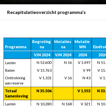
Recapitulatieoverzicht programma's
Terug
naar
navigatie
Begroting 
Mutaties 
Mutatie 
-
Programma
na
na
WN
Eindto
Financieel
VJN 2024
VJN 2024
2024
202
-
Recapitulatieoverzicht
 N 52.600
 N 16
 V 1.497
 N 51
Lasten
programma's
Baten
 V 15.763
 V 99
 V 15
Onttrekking 
 V 1.331
 V 16
 N 43
 V 1
aan reserve
Totaal 
 N 35.506
 V 1.553
 N 33
Samenleving
Lasten
 N 10.280
 N 168
 V 321
 N 10