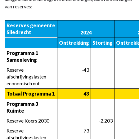
navigatie
van reserves:
-
Financieel
Reserves gemeente 
-
Sliedrecht
2024
Reserves
Onttrekking
Storting
Onttrekk
-
mutaties
Programma 1 
per
Samenleving
programma
Reserve 
-43
afschrijvingslasten 
economisch nut
Totaal Programma 1
-43
Programma 3 
Ruimte
Reserve Koers 2030
-2.203
Reserve 
73
afschrijvingslasten 