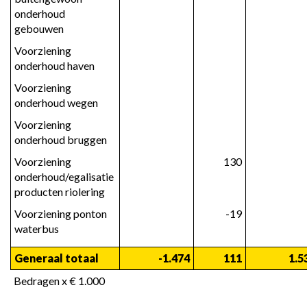
onderhoud 
gebouwen
Voorziening 
onderhoud haven
Voorziening 
onderhoud wegen
Voorziening 
onderhoud bruggen
Voorziening 
130
onderhoud/egalisatie 
producten riolering
Voorziening ponton 
-19
waterbus
Generaal totaal
 -1.474
111
 1.5
Bedragen x € 1.000