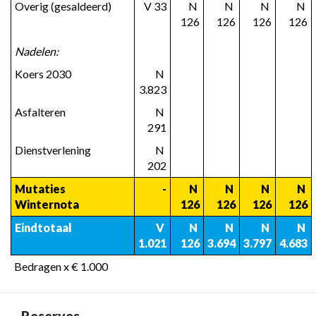
Overig (gesaldeerd)
 V 33
 N 
 N 
 N 
 N 
126
126
126
126
Nadelen:
Koers 2030
 N 
3.823
Asfalteren
 N 
291
Dienstverlening
 N 
202
Mutaties 
  -
 N 
 N 
 N 
 N 
Winternota
126
126
126
126
Eindtotaal
 V 
 N 
 N 
 N 
 N 
1.021
126
3.694
3.797
4.683
Bedragen x € 1.000
Reserves