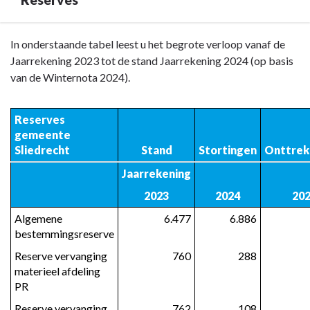
Terug
In onderstaande tabel leest u het begrote verloop vanaf de
naar
Jaarrekening 2023 tot de stand Jaarrekening 2024 (op basis
navigatie
van de Winternota 2024).
-
Financieel
Reserves 
-
gemeente 
Reserves
Sliedrecht
Stand
Stortingen
Onttrek
Jaarrekening
2023
2024
20
Algemene 
 6.477
 6.886
bestemmingsreserve
Reserve vervanging 
 760
 288
materieel afdeling 
PR
Reserve vervanging 
 762
 108