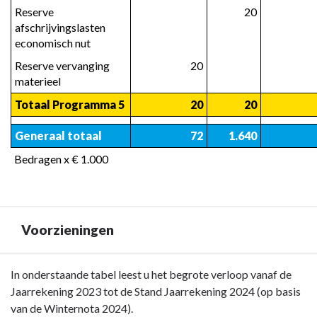
Reserve 
20
afschrijvingslasten 
economisch nut
Reserve vervanging 
20
materieel
Totaal Programma 5
20
20
Generaal totaal
72
1.640
Bedragen x € 1.000
Voorzieningen
Terug
In onderstaande tabel leest u het begrote verloop vanaf de
naar
Jaarrekening 2023 tot de Stand Jaarrekening 2024 (op basis
navigatie
van de Winternota 2024).