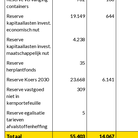
containers
Reserve 
 19.149
 644
kapitaallasten invest. 
economisch nut
Reserve 
 4.238
kapitaallasten invest. 
maatschappelijk nut
Reserve 
 35
herplantfonds
Reserve Koers 2030
 23.668
 6.141
Reserve vastgoed 
 309
niet in 
kernportefeuille
Reserve egalisatie 
 5
tarieven 
afvalstoffenheffing
Totaal
 55.403
 14.067